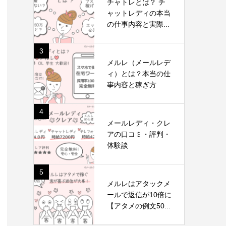
チャトレとは？ チ
ャットレディの本当
の仕事内容と実際...
3
メルレ（メールレデ
ィ）とは？本当の仕
事内容と稼ぎ方
4
メールレディ・クレ
アの口コミ・評判・
体験談
5
メルレはアタックメ
ールで返信が10倍に
【アタメの例文50...