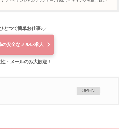
/ ファイナンシャルプランナー / Webライティング実務士 ほか
ひとつで簡単お仕事♪
／
修の安全なメルレ求人
代女性・メールのみ大歓迎！
[
]
OPEN