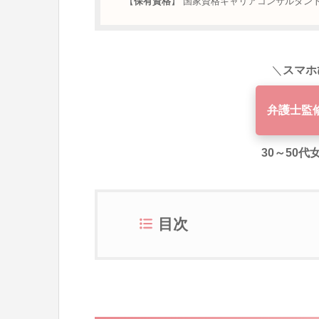
【
保有資格
】 国家資格キャリアコンサルタント 
＼
スマホ
弁護士監
30～50
目次