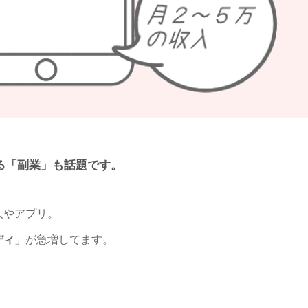
る「副業」も話題です。
人やアプリ。
ディ
」が急増してます。