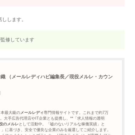
話しします。
が監修しています
香織 （メールレディハピ編集長／現役メルレ・カウン
日
日本最大級の
メールレディ
専門情報サイトです。これまで約7万
大手広告代理店やIT企業とも提携し、**「求人情報の透明
役のメルレ
として活動中。「嘘のないリアルな稼働実績」と
）」に基づき、安全で優良な企業のみを厳選してご紹介します。