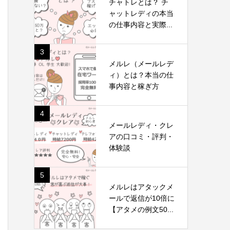
チャトレとは？ チ
ャットレディの本当
の仕事内容と実際...
3
メルレ（メールレデ
ィ）とは？本当の仕
事内容と稼ぎ方
4
メールレディ・クレ
アの口コミ・評判・
体験談
5
メルレはアタックメ
ールで返信が10倍に
【アタメの例文50...