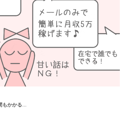
間もかかる
…