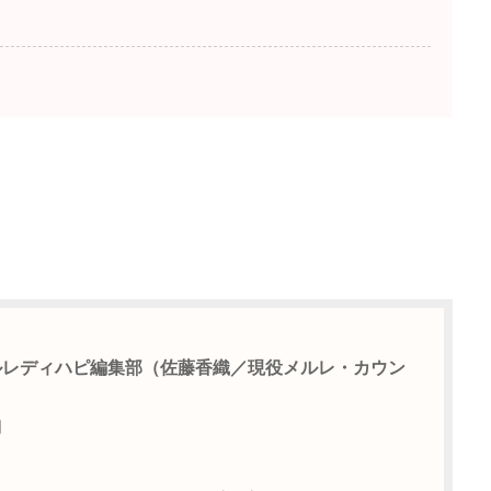
。
ルレディハピ編集部（佐藤香織／現役メルレ・カウン
日