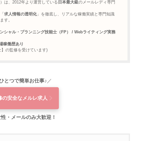
）は、2012年より運営している
日本最大級
のメールレディ専門
「
求人情報の透明化
」を徹底し、リアルな稼働実績と専門知識
ます。
ンシャル・プランニング技能士（FP） / Webライティング実務
 現場稼働歴あり
士】の監修を受けています)
ひとつで簡単お仕事♪
／
修の安全なメルレ求人
代女性・メールのみ大歓迎！