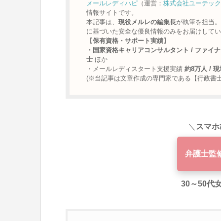
メールレディハピ
（運営：
株式会社ユーテック
情報サイトです。
本記事は、
現役メルレの編集長
が執筆を担当。
に基づいた安全な優良情報のみをお届けしてい
【
保有資格・サポート実績
】
・国家資格キャリアコンサルタント / ファイナ
士
ほか
・メールレディスタート支援実績
約8万人 /
(※当記事は文章作成の専門家である【行政書
＼
スマホ
弁護士監
30～50